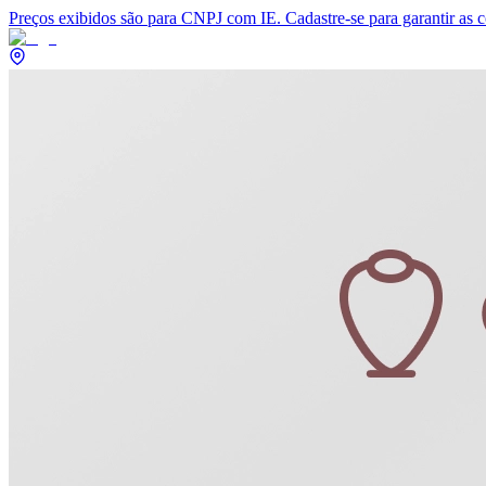
Preços exibidos são para CNPJ com IE. Cadastre-se para garantir as 