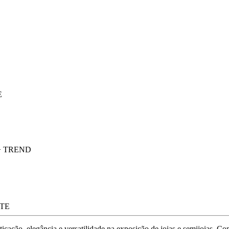
E
+ TREND
TE
cação, elegância e versatilidade na exposição de joias e semijoias. Com