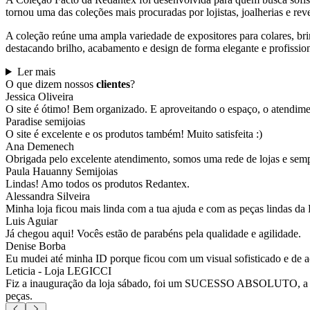
tornou uma das coleções mais procuradas por lojistas, joalherias e rev
A coleção reúne uma ampla variedade de expositores para colares, brinc
destacando brilho, acabamento e design de forma elegante e profission
Ler mais
O que dizem nossos
clientes
?
Jessica Oliveira
O site é ótimo! Bem organizado. E aproveitando o espaço, o atendim
Paradise semijoias
O site é excelente e os produtos também! Muito satisfeita :)
Ana Demenech
Obrigada pelo excelente atendimento, somos uma rede de lojas e sempr
Paula Hauanny Semijoias
Lindas! Amo todos os produtos Redantex.
Alessandra Silveira
Minha loja ficou mais linda com a tua ajuda e com as peças lindas da
Luis Aguiar
Já chegou aqui! Vocês estão de parabéns pela qualidade e agilidade.
Denise Borba
Eu mudei até minha ID porque ficou com um visual sofisticado e de a
Leticia - Loja LEGICCI
Fiz a inauguração da loja sábado, foi um SUCESSO ABSOLUTO, a vitr
peças.