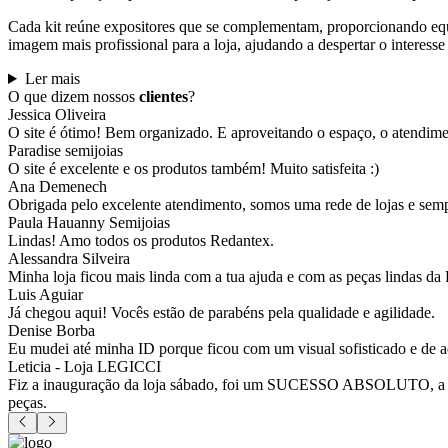
Cada kit reúne expositores que se complementam, proporcionando equil
imagem mais profissional para a loja, ajudando a despertar o interesse
Ler mais
O que dizem nossos
clientes
?
Jessica Oliveira
O site é ótimo! Bem organizado. E aproveitando o espaço, o atendim
Paradise semijoias
O site é excelente e os produtos também! Muito satisfeita :)
Ana Demenech
Obrigada pelo excelente atendimento, somos uma rede de lojas e sempr
Paula Hauanny Semijoias
Lindas! Amo todos os produtos Redantex.
Alessandra Silveira
Minha loja ficou mais linda com a tua ajuda e com as peças lindas da
Luis Aguiar
Já chegou aqui! Vocês estão de parabéns pela qualidade e agilidade.
Denise Borba
Eu mudei até minha ID porque ficou com um visual sofisticado e de a
Leticia - Loja LEGICCI
Fiz a inauguração da loja sábado, foi um SUCESSO ABSOLUTO, a vitr
peças.