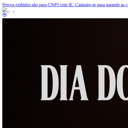
Preços exibidos são para CNPJ com IE. Cadastre-se para garantir as 