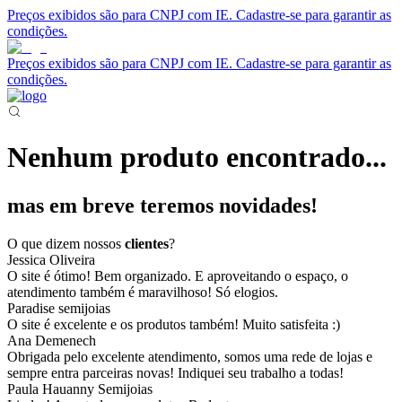
Preços exibidos são para CNPJ com IE. Cadastre-se para garantir as
condições.
Preços exibidos são para CNPJ com IE. Cadastre-se para garantir as
condições.
Nenhum produto encontrado...
mas em breve teremos novidades!
O que dizem nossos
clientes
?
Jessica Oliveira
O site é ótimo! Bem organizado. E aproveitando o espaço, o
atendimento também é maravilhoso! Só elogios.
Paradise semijoias
O site é excelente e os produtos também! Muito satisfeita :)
Ana Demenech
Obrigada pelo excelente atendimento, somos uma rede de lojas e
sempre entra parceiras novas! Indiquei seu trabalho a todas!
Paula Hauanny Semijoias