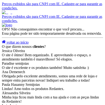
Preços exibidos são para CNPJ com IE. Cadastre-se para garantir as
condições.
Preços exibidos são para CNPJ com IE. Cadastre-se para garantir as
condições.
OPS! Não conseguimos encontrar o que você procura...
Essa página pode ter sido temporariamente desativada ou removida.
voltar ao início
O que dizem nossos
clientes
?
Jessica Oliveira
O site é ótimo! Bem organizado. E aproveitando o espaço, o
atendimento também é maravilhoso! Só elogios.
Paradise semijoias
O site é excelente e os produtos também! Muito satisfeita :)
Ana Demenech
Obrigada pelo excelente atendimento, somos uma rede de lojas e
sempre entra parceiras novas! Indiquei seu trabalho a todas!
Paula Hauanny Semijoias
Lindas! Amo todos os produtos Redantex.
Alessandra Silveira
Minha loja ficou mais linda com a tua ajuda e com as peças lindas
da Redantex!