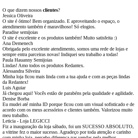
O que dizem nossos
clientes
?
Jessica Oliveira
O site é ótimo! Bem organizado. E aproveitando o espaço, o
atendimento também é maravilhoso! Só elogios.
Paradise semijoias
O site é excelente e os produtos também! Muito satisfeita :)
Ana Demenech
Obrigada pelo excelente atendimento, somos uma rede de lojas e
sempre entra parceiras novas! Indiquei seu trabalho a todas!
Paula Hauanny Semijoias
Lindas! Amo todos os produtos Redantex.
Alessandra Silveira
Minha loja ficou mais linda com a tua ajuda e com as peças lindas
da Redantex!
Luis Aguiar
Já chegou aqui! Vocês estão de parabéns pela qualidade e agilidade.
Denise Borba
Eu mudei até minha ID porque ficou com um visual sofisticado e de
acordo com os meus acessórios e clientes também. Valorizou muito
meu trabalho.
Leticia - Loja LEGICCI
Fiz a inauguração da loja sábado, foi um SUCESSO ABSOLUTO,
a vitrine fez o maior sucesso. Agradeço por toda atenção e carinho
com minha loja, percebo diferença nas vendas pela melhor