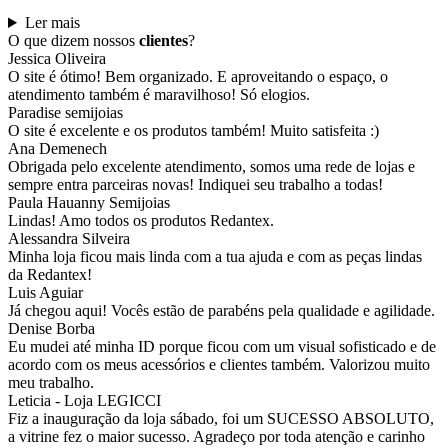
Ler mais
O que dizem nossos
clientes
?
Jessica Oliveira
O site é ótimo! Bem organizado. E aproveitando o espaço, o
atendimento também é maravilhoso! Só elogios.
Paradise semijoias
O site é excelente e os produtos também! Muito satisfeita :)
Ana Demenech
Obrigada pelo excelente atendimento, somos uma rede de lojas e
sempre entra parceiras novas! Indiquei seu trabalho a todas!
Paula Hauanny Semijoias
Lindas! Amo todos os produtos Redantex.
Alessandra Silveira
Minha loja ficou mais linda com a tua ajuda e com as peças lindas
da Redantex!
Luis Aguiar
Já chegou aqui! Vocês estão de parabéns pela qualidade e agilidade.
Denise Borba
Eu mudei até minha ID porque ficou com um visual sofisticado e de
acordo com os meus acessórios e clientes também. Valorizou muito
meu trabalho.
Leticia - Loja LEGICCI
Fiz a inauguração da loja sábado, foi um SUCESSO ABSOLUTO,
a vitrine fez o maior sucesso. Agradeço por toda atenção e carinho