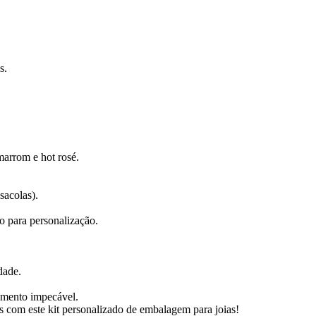
s.
marrom e hot rosé.
sacolas).
 para personalização.
dade.
amento impecável.
s com este kit personalizado de embalagem para joias!