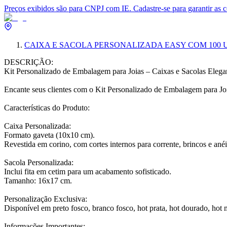
Preços exibidos são para CNPJ com IE. Cadastre-se para garantir as 
CAIXA E SACOLA PERSONALIZADA EASY COM 100 
DESCRIÇÃO:
Kit Personalizado de Embalagem para Joias – Caixas e Sacolas Elega
Encante seus clientes com o Kit Personalizado de Embalagem para Joia
Características do Produto:
Caixa Personalizada:
Formato gaveta (10x10 cm).
Revestida em corino, com cortes internos para corrente, brincos e anéi
Sacola Personalizada:
Inclui fita em cetim para um acabamento sofisticado.
Tamanho: 16x17 cm.
Personalização Exclusiva:
Disponível em preto fosco, branco fosco, hot prata, hot dourado, hot 
Informações Importantes: