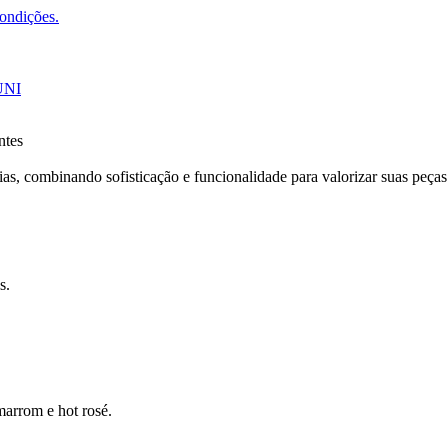
condições.
UNI
ntes
s, combinando sofisticação e funcionalidade para valorizar suas peças
s.
marrom e hot rosé.