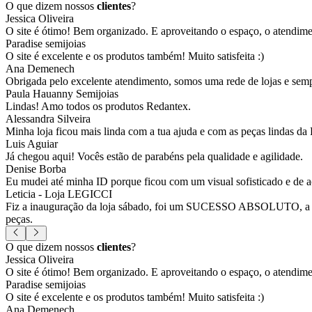
O que dizem nossos
clientes
?
Jessica Oliveira
O site é ótimo! Bem organizado. E aproveitando o espaço, o atendim
Paradise semijoias
O site é excelente e os produtos também! Muito satisfeita :)
Ana Demenech
Obrigada pelo excelente atendimento, somos uma rede de lojas e sempr
Paula Hauanny Semijoias
Lindas! Amo todos os produtos Redantex.
Alessandra Silveira
Minha loja ficou mais linda com a tua ajuda e com as peças lindas da
Luis Aguiar
Já chegou aqui! Vocês estão de parabéns pela qualidade e agilidade.
Denise Borba
Eu mudei até minha ID porque ficou com um visual sofisticado e de a
Leticia - Loja LEGICCI
Fiz a inauguração da loja sábado, foi um SUCESSO ABSOLUTO, a vitr
peças.
O que dizem nossos
clientes
?
Jessica Oliveira
O site é ótimo! Bem organizado. E aproveitando o espaço, o atendim
Paradise semijoias
O site é excelente e os produtos também! Muito satisfeita :)
Ana Demenech