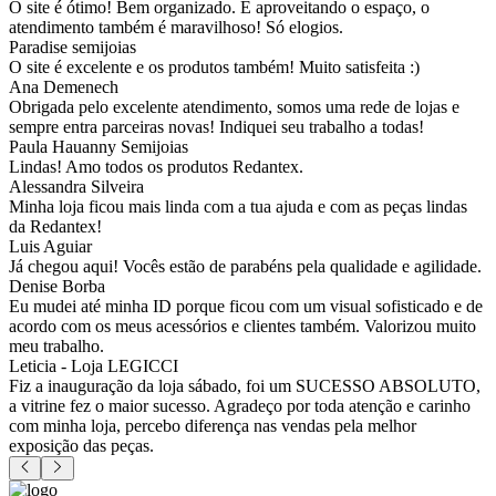
O site é ótimo! Bem organizado. E aproveitando o espaço, o
atendimento também é maravilhoso! Só elogios.
Paradise semijoias
O site é excelente e os produtos também! Muito satisfeita :)
Ana Demenech
Obrigada pelo excelente atendimento, somos uma rede de lojas e
sempre entra parceiras novas! Indiquei seu trabalho a todas!
Paula Hauanny Semijoias
Lindas! Amo todos os produtos Redantex.
Alessandra Silveira
Minha loja ficou mais linda com a tua ajuda e com as peças lindas
da Redantex!
Luis Aguiar
Já chegou aqui! Vocês estão de parabéns pela qualidade e agilidade.
Denise Borba
Eu mudei até minha ID porque ficou com um visual sofisticado e de
acordo com os meus acessórios e clientes também. Valorizou muito
meu trabalho.
Leticia - Loja LEGICCI
Fiz a inauguração da loja sábado, foi um SUCESSO ABSOLUTO,
a vitrine fez o maior sucesso. Agradeço por toda atenção e carinho
com minha loja, percebo diferença nas vendas pela melhor
exposição das peças.