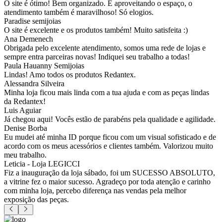
O site é ótimo! Bem organizado. E aproveitando o espaço, o
atendimento também é maravilhoso! Só elogios.
Paradise semijoias
O site é excelente e os produtos também! Muito satisfeita :)
Ana Demenech
Obrigada pelo excelente atendimento, somos uma rede de lojas e
sempre entra parceiras novas! Indiquei seu trabalho a todas!
Paula Hauanny Semijoias
Lindas! Amo todos os produtos Redantex.
Alessandra Silveira
Minha loja ficou mais linda com a tua ajuda e com as peças lindas
da Redantex!
Luis Aguiar
Já chegou aqui! Vocês estão de parabéns pela qualidade e agilidade.
Denise Borba
Eu mudei até minha ID porque ficou com um visual sofisticado e de
acordo com os meus acessórios e clientes também. Valorizou muito
meu trabalho.
Leticia - Loja LEGICCI
Fiz a inauguração da loja sábado, foi um SUCESSO ABSOLUTO,
a vitrine fez o maior sucesso. Agradeço por toda atenção e carinho
com minha loja, percebo diferença nas vendas pela melhor
exposição das peças.