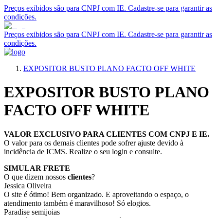
Preços exibidos são para CNPJ com IE. Cadastre-se para garantir as
condições.
Preços exibidos são para CNPJ com IE. Cadastre-se para garantir as
condições.
EXPOSITOR BUSTO PLANO FACTO OFF WHITE
EXPOSITOR BUSTO PLANO
FACTO OFF WHITE
VALOR EXCLUSIVO PARA CLIENTES COM CNPJ E IE.
O valor para os demais clientes pode sofrer ajuste devido à
incidência de ICMS. Realize o seu login e consulte.
SIMULAR FRETE
O que dizem nossos
clientes
?
Jessica Oliveira
O site é ótimo! Bem organizado. E aproveitando o espaço, o
atendimento também é maravilhoso! Só elogios.
Paradise semijoias