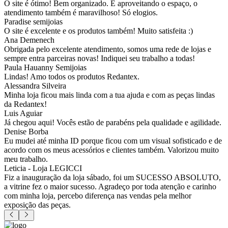
O site é ótimo! Bem organizado. E aproveitando o espaço, o
atendimento também é maravilhoso! Só elogios.
Paradise semijoias
O site é excelente e os produtos também! Muito satisfeita :)
Ana Demenech
Obrigada pelo excelente atendimento, somos uma rede de lojas e
sempre entra parceiras novas! Indiquei seu trabalho a todas!
Paula Hauanny Semijoias
Lindas! Amo todos os produtos Redantex.
Alessandra Silveira
Minha loja ficou mais linda com a tua ajuda e com as peças lindas
da Redantex!
Luis Aguiar
Já chegou aqui! Vocês estão de parabéns pela qualidade e agilidade.
Denise Borba
Eu mudei até minha ID porque ficou com um visual sofisticado e de
acordo com os meus acessórios e clientes também. Valorizou muito
meu trabalho.
Leticia - Loja LEGICCI
Fiz a inauguração da loja sábado, foi um SUCESSO ABSOLUTO,
a vitrine fez o maior sucesso. Agradeço por toda atenção e carinho
com minha loja, percebo diferença nas vendas pela melhor
exposição das peças.