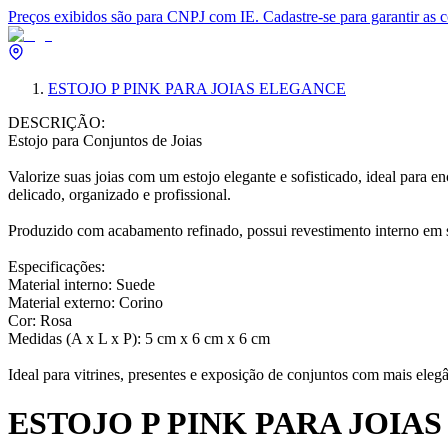
Preços exibidos são para CNPJ com IE. Cadastre-se para garantir as 
ESTOJO P PINK PARA JOIAS ELEGANCE
DESCRIÇÃO:
Estojo para Conjuntos de Joias
Valorize suas joias com um estojo elegante e sofisticado, ideal para en
delicado, organizado e profissional.
Produzido com acabamento refinado, possui revestimento interno em su
Especificações:
Material interno: Suede
Material externo: Corino
Cor: Rosa
Medidas (A x L x P): 5 cm x 6 cm x 6 cm
Ideal para vitrines, presentes e exposição de conjuntos com mais elegâ
ESTOJO P PINK PARA JOIA