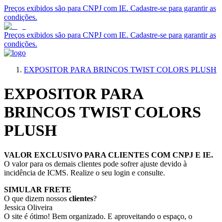
Preços exibidos são para CNPJ com IE. Cadastre-se para garantir as
condições.
Preços exibidos são para CNPJ com IE. Cadastre-se para garantir as
condições.
EXPOSITOR PARA BRINCOS TWIST COLORS PLUSH
EXPOSITOR PARA
BRINCOS TWIST COLORS
PLUSH
VALOR EXCLUSIVO PARA CLIENTES COM CNPJ E IE.
O valor para os demais clientes pode sofrer ajuste devido à
incidência de ICMS. Realize o seu login e consulte.
SIMULAR FRETE
O que dizem nossos
clientes
?
Jessica Oliveira
O site é ótimo! Bem organizado. E aproveitando o espaço, o