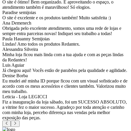
O site é ótimo! Bem organizado. E aproveitando o espaço, o
atendimento também é maravilhoso! Só elogios.
Paradise semijoias
O site é excelente e os produtos também! Muito satisfeita :)
Ana Demenech
Obrigada pelo excelente atendimento, somos uma rede de lojas e
sempre entra parceiras novas! Indiquei seu trabalho a todas!
Paula Hauanny Semijoias
Lindas! Amo todos os produtos Redantex.
Alessandra Silveira
Minha loja ficou mais linda com a tua ajuda e com as peças lindas
da Redantex!
Luis Aguiar
Já chegou aqui! Vocês estão de parabéns pela qualidade e agilidade.
Denise Borba
Eu mudei até minha ID porque ficou com um visual sofisticado e de
acordo com os meus acessórios e clientes também. Valorizou muito
meu trabalho.
Leticia - Loja LEGICCI
Fiz a inauguração da loja sábado, foi um SUCESSO ABSOLUTO,
a vitrine fez o maior sucesso. Agradeço por toda atenção e carinho
com minha loja, percebo diferença nas vendas pela melhor
exposição das peças.