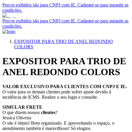
Preços exibidos são para CNPJ com IE. Cadastre-se para garantir as
condições.
Preços exibidos são para CNPJ com IE. Cadastre-se para garantir as
condições.
EXPOSITOR PARA TRIO DE ANEL REDONDO
COLORS
EXPOSITOR PARA TRIO DE
ANEL REDONDO COLORS
VALOR EXCLUSIVO PARA CLIENTES COM CNPJ E IE.
O valor para os demais clientes pode sofrer ajuste devido à
incidência de ICMS. Realize o seu login e consulte.
SIMULAR FRETE
O que dizem nossos
clientes
?
Jessica Oliveira
O site é ótimo! Bem organizado. E aproveitando o espaço, o
atendimento também é maravilhoso! Só elogios.