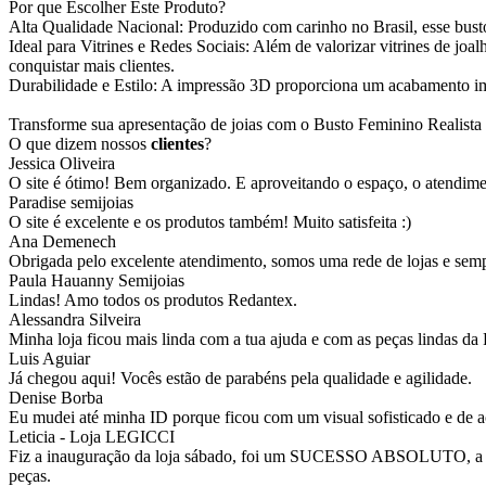
Por que Escolher Este Produto?
Alta Qualidade Nacional: Produzido com carinho no Brasil, esse busto
Ideal para Vitrines e Redes Sociais: Além de valorizar vitrines de joal
conquistar mais clientes.
Durabilidade e Estilo: A impressão 3D proporciona um acabamento impe
Transforme sua apresentação de joias com o Busto Feminino Realista 3
O que dizem nossos
clientes
?
Jessica Oliveira
O site é ótimo! Bem organizado. E aproveitando o espaço, o atendim
Paradise semijoias
O site é excelente e os produtos também! Muito satisfeita :)
Ana Demenech
Obrigada pelo excelente atendimento, somos uma rede de lojas e sempr
Paula Hauanny Semijoias
Lindas! Amo todos os produtos Redantex.
Alessandra Silveira
Minha loja ficou mais linda com a tua ajuda e com as peças lindas da
Luis Aguiar
Já chegou aqui! Vocês estão de parabéns pela qualidade e agilidade.
Denise Borba
Eu mudei até minha ID porque ficou com um visual sofisticado e de a
Leticia - Loja LEGICCI
Fiz a inauguração da loja sábado, foi um SUCESSO ABSOLUTO, a vitr
peças.