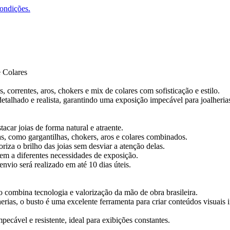
condições.
e Colares
, correntes, aros, chokers e mix de colares com sofisticação e estilo.
alhado e realista, garantindo uma exposição impecável para joalherias 
acar joias de forma natural e atraente.
nas, como gargantilhas, chokers, aros e colares combinados.
riza o brilho das joias sem desviar a atenção delas.
m a diferentes necessidades de exposição.
vio será realizado em até 10 dias úteis.
 combina tecnologia e valorização da mão de obra brasileira.
herias, o busto é uma excelente ferramenta para criar conteúdos visuais 
cável e resistente, ideal para exibições constantes.