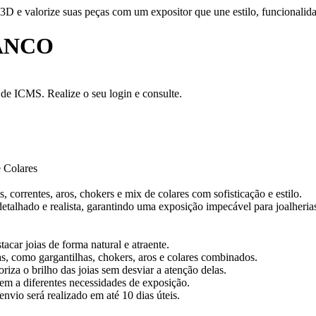
D e valorize suas peças com um expositor que une estilo, funcionalida
ANCO
a de ICMS. Realize o seu login e consulte.
e Colares
, correntes, aros, chokers e mix de colares com sofisticação e estilo.
alhado e realista, garantindo uma exposição impecável para joalherias 
acar joias de forma natural e atraente.
nas, como gargantilhas, chokers, aros e colares combinados.
riza o brilho das joias sem desviar a atenção delas.
m a diferentes necessidades de exposição.
vio será realizado em até 10 dias úteis.