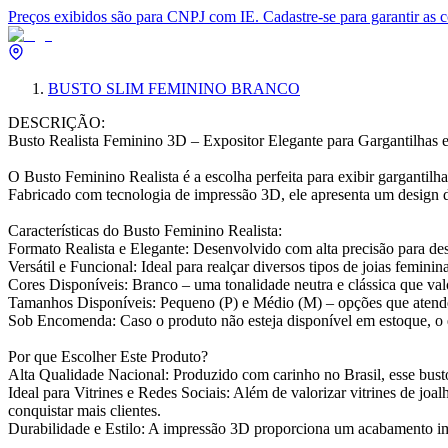
Preços exibidos são para CNPJ com IE. Cadastre-se para garantir as 
BUSTO SLIM FEMININO BRANCO
DESCRIÇÃO:
Busto Realista Feminino 3D – Expositor Elegante para Gargantilhas 
O Busto Feminino Realista é a escolha perfeita para exibir gargantilhas
Fabricado com tecnologia de impressão 3D, ele apresenta um design det
Características do Busto Feminino Realista:
Formato Realista e Elegante: Desenvolvido com alta precisão para dest
Versátil e Funcional: Ideal para realçar diversos tipos de joias femini
Cores Disponíveis: Branco – uma tonalidade neutra e clássica que valo
Tamanhos Disponíveis: Pequeno (P) e Médio (M) – opções que atende
Sob Encomenda: Caso o produto não esteja disponível em estoque, o en
Por que Escolher Este Produto?
Alta Qualidade Nacional: Produzido com carinho no Brasil, esse busto
Ideal para Vitrines e Redes Sociais: Além de valorizar vitrines de joal
conquistar mais clientes.
Durabilidade e Estilo: A impressão 3D proporciona um acabamento impe