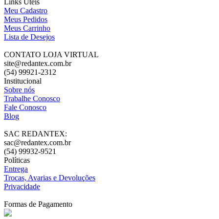
Links Úteis
Meu Cadastro
Meus Pedidos
Meus Carrinho
Lista de Desejos
CONTATO LOJA VIRTUAL
site@redantex.com.br
(54) 99921-2312
Institucional
Sobre nós
Trabalhe Conosco
Fale Conosco
Blog
SAC REDANTEX:
sac@redantex.com.br
(54) 99932-9521
Políticas
Entrega
Trocas, Avarias e Devoluções
Privacidade
Formas de Pagamento