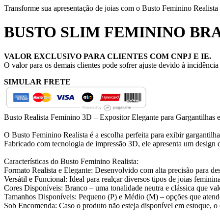
Transforme sua apresentação de joias com o Busto Feminino Realista 3
BUSTO SLIM FEMININO BR
VALOR EXCLUSIVO PARA CLIENTES COM CNPJ E IE.
O valor para os demais clientes pode sofrer ajuste devido à incidênci
SIMULAR FRETE
Busto Realista Feminino 3D – Expositor Elegante para Gargantilhas 
O Busto Feminino Realista é a escolha perfeita para exibir gargantilhas
Fabricado com tecnologia de impressão 3D, ele apresenta um design det
Características do Busto Feminino Realista:
Formato Realista e Elegante: Desenvolvido com alta precisão para dest
Versátil e Funcional: Ideal para realçar diversos tipos de joias femini
Cores Disponíveis: Branco – uma tonalidade neutra e clássica que valo
Tamanhos Disponíveis: Pequeno (P) e Médio (M) – opções que atende
Sob Encomenda: Caso o produto não esteja disponível em estoque, o en