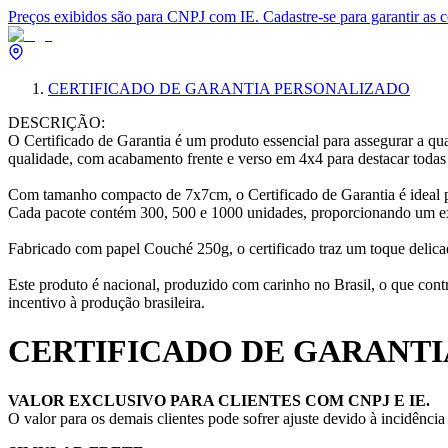
Preços exibidos são para CNPJ com IE. Cadastre-se para garantir as 
CERTIFICADO DE GARANTIA PERSONALIZADO
DESCRIÇÃO:
O Certificado de Garantia é um produto essencial para assegurar a qu
qualidade, com acabamento frente e verso em 4x4 para destacar todas 
Com tamanho compacto de 7x7cm, o Certificado de Garantia é ideal par
Cada pacote contém 300, 500 e 1000 unidades, proporcionando um exce
Fabricado com papel Couché 250g, o certificado traz um toque delicad
Este produto é nacional, produzido com carinho no Brasil, o que cont
incentivo à produção brasileira.
CERTIFICADO DE GARANT
VALOR EXCLUSIVO PARA CLIENTES COM CNPJ E IE.
O valor para os demais clientes pode sofrer ajuste devido à incidênci