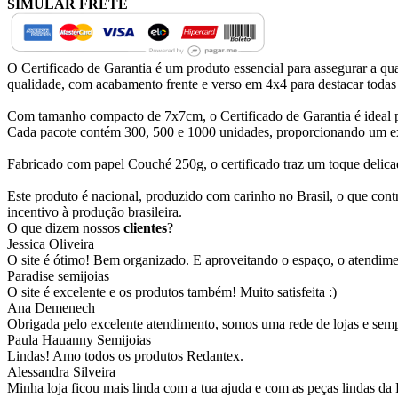
SIMULAR FRETE
O Certificado de Garantia é um produto essencial para assegurar a qu
qualidade, com acabamento frente e verso em 4x4 para destacar todas 
Com tamanho compacto de 7x7cm, o Certificado de Garantia é ideal par
Cada pacote contém 300, 500 e 1000 unidades, proporcionando um exce
Fabricado com papel Couché 250g, o certificado traz um toque delicad
Este produto é nacional, produzido com carinho no Brasil, o que cont
incentivo à produção brasileira.
O que dizem nossos
clientes
?
Jessica Oliveira
O site é ótimo! Bem organizado. E aproveitando o espaço, o atendim
Paradise semijoias
O site é excelente e os produtos também! Muito satisfeita :)
Ana Demenech
Obrigada pelo excelente atendimento, somos uma rede de lojas e sempr
Paula Hauanny Semijoias
Lindas! Amo todos os produtos Redantex.
Alessandra Silveira
Minha loja ficou mais linda com a tua ajuda e com as peças lindas da