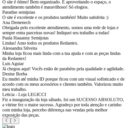
O site é ótimo! Bem organizado. E aproveitando o espaço, o
atendimento também é maravilhoso! Só elogios.
Paradise semijoias
O site é excelente e os produtos também! Muito satisfeita :)
Ana Demenech
Obrigada pelo excelente atendimento, somos uma rede de lojas e
sempre entra parceiras novas! Indiquei seu trabalho a todas!
Paula Hauanny Semijoias
Lindas! Amo todos os produtos Redantex.
Alessandra Silveira
Minha loja ficou mais linda com a tua ajuda e com as peças lindas
da Redantex!
Luis Aguiar
Já chegou aqui! Vocês estão de parabéns pela qualidade e agilidade.
Denise Borba
Eu mudei até minha ID porque ficou com um visual sofisticado e de
acordo com os meus acessórios e clientes também. Valorizou muito
meu trabalho.
Leticia - Loja LEGICCI
Fiz a inauguração da loja sábado, foi um SUCESSO ABSOLUTO,
a vitrine fez o maior sucesso. Agradeço por toda atenção e carinho
com minha loja, percebo diferença nas vendas pela melhor
exposição das peças.