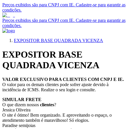
Preços exibidos são para CNPJ com IE. Cadastre-se para garantir as
condições.
Preços exibidos são para CNPJ com IE. Cadastre-se para garantir as
condições.
EXPOSITOR BASE QUADRADA VICENZA
EXPOSITOR BASE
QUADRADA VICENZA
VALOR EXCLUSIVO PARA CLIENTES COM CNPJ E IE.
O valor para os demais clientes pode sofrer ajuste devido à
incidência de ICMS. Realize o seu login e consulte.
SIMULAR FRETE
O que dizem nossos
clientes
?
Jessica Oliveira
O site é ótimo! Bem organizado. E aproveitando o espaço, o
atendimento também é maravilhoso! Só elogios.
Paradise semijoias