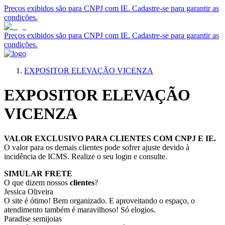
Preços exibidos são para CNPJ com IE. Cadastre-se para garantir as
condições.
Preços exibidos são para CNPJ com IE. Cadastre-se para garantir as
condições.
EXPOSITOR ELEVAÇÃO VICENZA
EXPOSITOR ELEVAÇÃO
VICENZA
VALOR EXCLUSIVO PARA CLIENTES COM CNPJ E IE.
O valor para os demais clientes pode sofrer ajuste devido à
incidência de ICMS. Realize o seu login e consulte.
SIMULAR FRETE
O que dizem nossos
clientes
?
Jessica Oliveira
O site é ótimo! Bem organizado. E aproveitando o espaço, o
atendimento também é maravilhoso! Só elogios.
Paradise semijoias