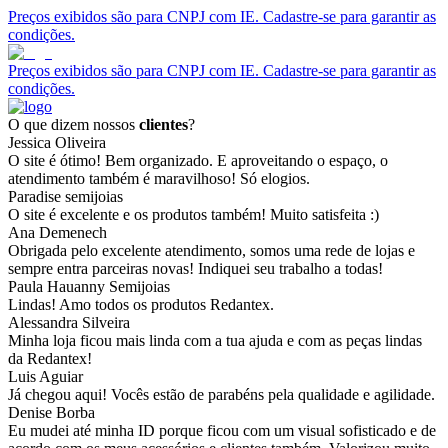
Preços exibidos são para CNPJ com IE. Cadastre-se para garantir as
condições.
Preços exibidos são para CNPJ com IE. Cadastre-se para garantir as
condições.
O que dizem nossos
clientes
?
Jessica Oliveira
O site é ótimo! Bem organizado. E aproveitando o espaço, o
atendimento também é maravilhoso! Só elogios.
Paradise semijoias
O site é excelente e os produtos também! Muito satisfeita :)
Ana Demenech
Obrigada pelo excelente atendimento, somos uma rede de lojas e
sempre entra parceiras novas! Indiquei seu trabalho a todas!
Paula Hauanny Semijoias
Lindas! Amo todos os produtos Redantex.
Alessandra Silveira
Minha loja ficou mais linda com a tua ajuda e com as peças lindas
da Redantex!
Luis Aguiar
Já chegou aqui! Vocês estão de parabéns pela qualidade e agilidade.
Denise Borba
Eu mudei até minha ID porque ficou com um visual sofisticado e de