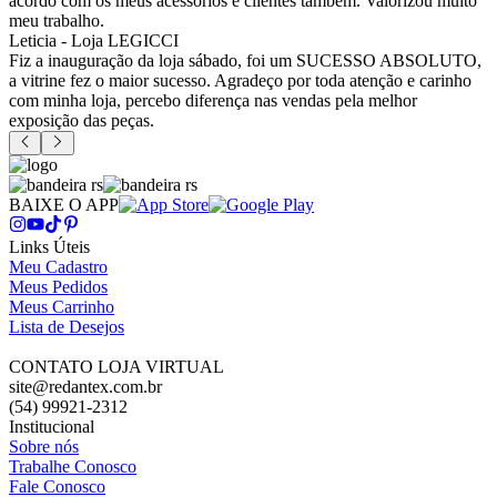
acordo com os meus acessórios e clientes também. Valorizou muito
meu trabalho.
Leticia - Loja LEGICCI
Fiz a inauguração da loja sábado, foi um SUCESSO ABSOLUTO,
a vitrine fez o maior sucesso. Agradeço por toda atenção e carinho
com minha loja, percebo diferença nas vendas pela melhor
exposição das peças.
BAIXE O APP
Links Úteis
Meu Cadastro
Meus Pedidos
Meus Carrinho
Lista de Desejos
CONTATO LOJA VIRTUAL
site@redantex.com.br
(54) 99921-2312
Institucional
Sobre nós
Trabalhe Conosco
Fale Conosco