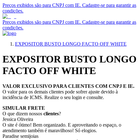
Preços exibidos são para CNPJ com IE. Cadastre-se para garantir as
condições.
Preços exibidos são para CNPJ com IE. Cadastre-se para garantir as
condições.
EXPOSITOR BUSTO LONGO FACTO OFF WHITE
EXPOSITOR BUSTO LONGO
FACTO OFF WHITE
VALOR EXCLUSIVO PARA CLIENTES COM CNPJ E IE.
O valor para os demais clientes pode sofrer ajuste devido à
incidência de ICMS. Realize o seu login e consulte.
SIMULAR FRETE
O que dizem nossos
clientes
?
Jessica Oliveira
O site é ótimo! Bem organizado. E aproveitando o espaço, o
atendimento também é maravilhoso! Só elogios.
Paradise semijoias