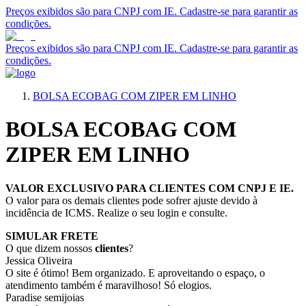
Preços exibidos são para CNPJ com IE. Cadastre-se para garantir as
condições.
Preços exibidos são para CNPJ com IE. Cadastre-se para garantir as
condições.
BOLSA ECOBAG COM ZIPER EM LINHO
BOLSA ECOBAG COM
ZIPER EM LINHO
VALOR EXCLUSIVO PARA CLIENTES COM CNPJ E IE.
O valor para os demais clientes pode sofrer ajuste devido à
incidência de ICMS. Realize o seu login e consulte.
SIMULAR FRETE
O que dizem nossos
clientes
?
Jessica Oliveira
O site é ótimo! Bem organizado. E aproveitando o espaço, o
atendimento também é maravilhoso! Só elogios.
Paradise semijoias