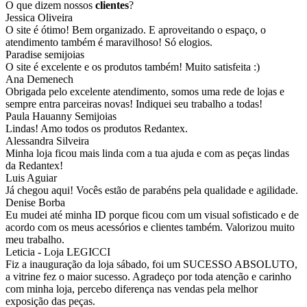
O que dizem nossos
clientes
?
Jessica Oliveira
O site é ótimo! Bem organizado. E aproveitando o espaço, o
atendimento também é maravilhoso! Só elogios.
Paradise semijoias
O site é excelente e os produtos também! Muito satisfeita :)
Ana Demenech
Obrigada pelo excelente atendimento, somos uma rede de lojas e
sempre entra parceiras novas! Indiquei seu trabalho a todas!
Paula Hauanny Semijoias
Lindas! Amo todos os produtos Redantex.
Alessandra Silveira
Minha loja ficou mais linda com a tua ajuda e com as peças lindas
da Redantex!
Luis Aguiar
Já chegou aqui! Vocês estão de parabéns pela qualidade e agilidade.
Denise Borba
Eu mudei até minha ID porque ficou com um visual sofisticado e de
acordo com os meus acessórios e clientes também. Valorizou muito
meu trabalho.
Leticia - Loja LEGICCI
Fiz a inauguração da loja sábado, foi um SUCESSO ABSOLUTO,
a vitrine fez o maior sucesso. Agradeço por toda atenção e carinho
com minha loja, percebo diferença nas vendas pela melhor
exposição das peças.