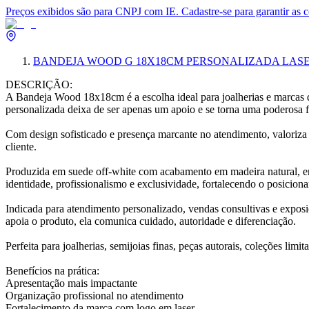
Preços exibidos são para CNPJ com IE. Cadastre-se para garantir as 
BANDEJA WOOD G 18X18CM PERSONALIZADA LAS
DESCRIÇÃO:
A Bandeja Wood 18x18cm é a escolha ideal para joalherias e marcas 
personalizada deixa de ser apenas um apoio e se torna uma poderosa 
Com design sofisticado e presença marcante no atendimento, valoriza 
cliente.
Produzida em suede off-white com acabamento em madeira natural, ent
identidade, profissionalismo e exclusividade, fortalecendo o posicio
Indicada para atendimento personalizado, vendas consultivas e exposi
apoia o produto, ela comunica cuidado, autoridade e diferenciação.
Perfeita para joalherias, semijoias finas, peças autorais, coleções limita
Benefícios na prática:
Apresentação mais impactante
Organização profissional no atendimento
Fortalecimento da marca com logo em laser