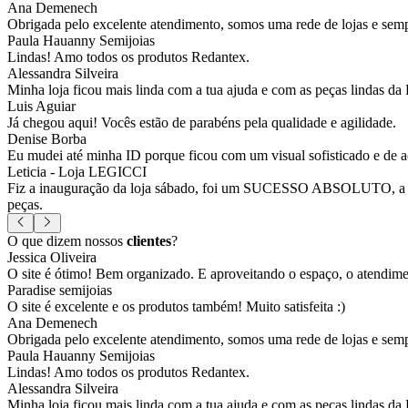
Ana Demenech
Obrigada pelo excelente atendimento, somos uma rede de lojas e sempr
Paula Hauanny Semijoias
Lindas! Amo todos os produtos Redantex.
Alessandra Silveira
Minha loja ficou mais linda com a tua ajuda e com as peças lindas da
Luis Aguiar
Já chegou aqui! Vocês estão de parabéns pela qualidade e agilidade.
Denise Borba
Eu mudei até minha ID porque ficou com um visual sofisticado e de a
Leticia - Loja LEGICCI
Fiz a inauguração da loja sábado, foi um SUCESSO ABSOLUTO, a vitr
peças.
O que dizem nossos
clientes
?
Jessica Oliveira
O site é ótimo! Bem organizado. E aproveitando o espaço, o atendim
Paradise semijoias
O site é excelente e os produtos também! Muito satisfeita :)
Ana Demenech
Obrigada pelo excelente atendimento, somos uma rede de lojas e sempr
Paula Hauanny Semijoias
Lindas! Amo todos os produtos Redantex.
Alessandra Silveira
Minha loja ficou mais linda com a tua ajuda e com as peças lindas da