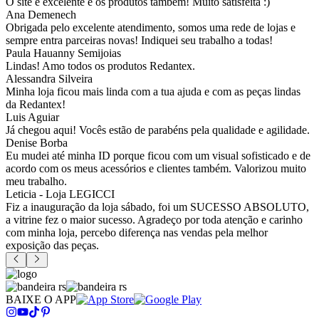
O site é excelente e os produtos também! Muito satisfeita :)
Ana Demenech
Obrigada pelo excelente atendimento, somos uma rede de lojas e
sempre entra parceiras novas! Indiquei seu trabalho a todas!
Paula Hauanny Semijoias
Lindas! Amo todos os produtos Redantex.
Alessandra Silveira
Minha loja ficou mais linda com a tua ajuda e com as peças lindas
da Redantex!
Luis Aguiar
Já chegou aqui! Vocês estão de parabéns pela qualidade e agilidade.
Denise Borba
Eu mudei até minha ID porque ficou com um visual sofisticado e de
acordo com os meus acessórios e clientes também. Valorizou muito
meu trabalho.
Leticia - Loja LEGICCI
Fiz a inauguração da loja sábado, foi um SUCESSO ABSOLUTO,
a vitrine fez o maior sucesso. Agradeço por toda atenção e carinho
com minha loja, percebo diferença nas vendas pela melhor
exposição das peças.
BAIXE O APP