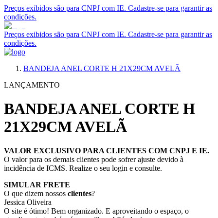
Preços exibidos são para CNPJ com IE. Cadastre-se para garantir as
condições.
Preços exibidos são para CNPJ com IE. Cadastre-se para garantir as
condições.
BANDEJA ANEL CORTE H 21X29CM AVELÃ
LANÇAMENTO
BANDEJA ANEL CORTE H
21X29CM AVELÃ
VALOR EXCLUSIVO PARA CLIENTES COM CNPJ E IE.
O valor para os demais clientes pode sofrer ajuste devido à
incidência de ICMS. Realize o seu login e consulte.
SIMULAR FRETE
O que dizem nossos
clientes
?
Jessica Oliveira
O site é ótimo! Bem organizado. E aproveitando o espaço, o