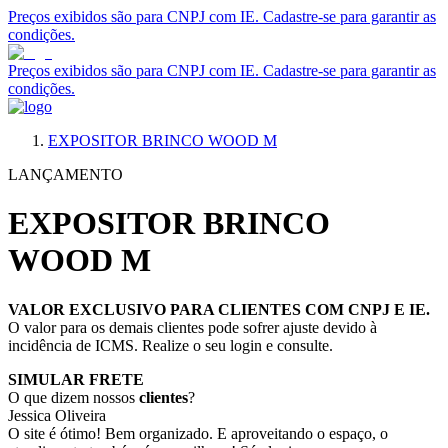
Preços exibidos são para CNPJ com IE. Cadastre-se para garantir as
condições.
Preços exibidos são para CNPJ com IE. Cadastre-se para garantir as
condições.
EXPOSITOR BRINCO WOOD M
LANÇAMENTO
EXPOSITOR BRINCO
WOOD M
VALOR EXCLUSIVO PARA CLIENTES COM CNPJ E IE.
O valor para os demais clientes pode sofrer ajuste devido à
incidência de ICMS. Realize o seu login e consulte.
SIMULAR FRETE
O que dizem nossos
clientes
?
Jessica Oliveira
O site é ótimo! Bem organizado. E aproveitando o espaço, o