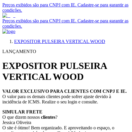
Preços exibidos são para CNPJ com IE. Cadastre-se para garantir as
condições.
Preços exibidos são para CNPJ com IE. Cadastre-se para garantir as
condições.
EXPOSITOR PULSEIRA VERTICAL WOOD
LANÇAMENTO
EXPOSITOR PULSEIRA
VERTICAL WOOD
VALOR EXCLUSIVO PARA CLIENTES COM CNPJ E IE.
O valor para os demais clientes pode sofrer ajuste devido à
incidência de ICMS. Realize o seu login e consulte.
SIMULAR FRETE
O que dizem nossos
clientes
?
Jessica Oliveira
O site é ótimo! Bem organizado. E aproveitando o espaço, o