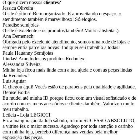
O que dizem nossos
clientes
?
Jessica Oliveira
O site é ótimo! Bem organizado. E aproveitando o espaço, o
atendimento também é maravilhoso! Só elogios.
Paradise semijoias
O site é excelente e os produtos também! Muito satisfeita :)
Ana Demenech
Obrigada pelo excelente atendimento, somos uma rede de lojas e
sempre entra parceiras novas! Indiquei seu trabalho a todas!
Paula Hauanny Semijoias
Lindas! Amo todos os produtos Redantex.
Alessandra Silveira
Minha loja ficou mais linda com a tua ajuda e com as peças lindas
da Redantex!
Luis Aguiar
Já chegou aqui! Vocês estão de parabéns pela qualidade e agilidade.
Denise Borba
Eu mudei até minha ID porque ficou com um visual sofisticado e de
acordo com os meus acessórios e clientes também. Valorizou muito
meu trabalho.
Leticia - Loja LEGICCI
Fiz a inauguração da loja sábado, foi um SUCESSO ABSOLUTO,
a vitrine fez o maior sucesso. Agradeço por toda atenção e carinho
com minha loja, percebo diferença nas vendas pela melhor
exposição das peças.