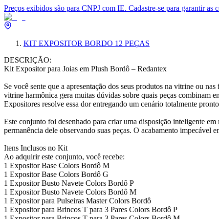
Preços exibidos são para CNPJ com IE. Cadastre-se para garantir as 
KIT EXPOSITOR BORDO 12 PEÇAS
DESCRIÇÃO:
Kit Expositor para Joias em Plush Bordô – Redantex
Se você sente que a apresentação dos seus produtos na vitrine ou nas f
vitrine harmônica gera muitas dúvidas sobre quais peças combinam en
Expositores resolve essa dor entregando um cenário totalmente pronto
Este conjunto foi desenhado para criar uma disposição inteligente em
permanência dele observando suas peças. O acabamento impecável em 
Itens Inclusos no Kit
Ao adquirir este conjunto, você recebe:
1 Expositor Base Colors Bordô M
1 Expositor Base Colors Bordô G
1 Expositor Busto Navete Colors Bordô P
1 Expositor Busto Navete Colors Bordô M
1 Expositor para Pulseiras Master Colors Bordô
1 Expositor para Brincos T para 3 Pares Colors Bordô P
1 Expositor para Brincos T para 3 Pares Colors Bordô M