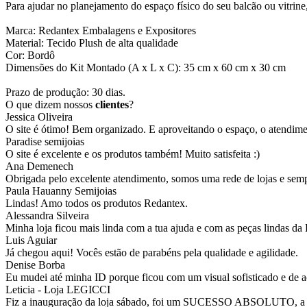
Para ajudar no planejamento do espaço físico do seu balcão ou vitrin
Marca: Redantex Embalagens e Expositores
Material: Tecido Plush de alta qualidade
Cor: Bordô
Dimensões do Kit Montado (A x L x C): 35 cm x 60 cm x 30 cm
Prazo de produção: 30 dias.
O que dizem nossos
clientes
?
Jessica Oliveira
O site é ótimo! Bem organizado. E aproveitando o espaço, o atendim
Paradise semijoias
O site é excelente e os produtos também! Muito satisfeita :)
Ana Demenech
Obrigada pelo excelente atendimento, somos uma rede de lojas e sempr
Paula Hauanny Semijoias
Lindas! Amo todos os produtos Redantex.
Alessandra Silveira
Minha loja ficou mais linda com a tua ajuda e com as peças lindas da
Luis Aguiar
Já chegou aqui! Vocês estão de parabéns pela qualidade e agilidade.
Denise Borba
Eu mudei até minha ID porque ficou com um visual sofisticado e de a
Leticia - Loja LEGICCI
Fiz a inauguração da loja sábado, foi um SUCESSO ABSOLUTO, a vitr