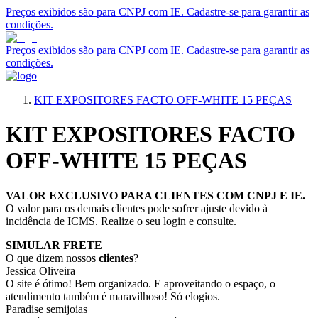
Preços exibidos são para CNPJ com IE. Cadastre-se para garantir as
condições.
Preços exibidos são para CNPJ com IE. Cadastre-se para garantir as
condições.
KIT EXPOSITORES FACTO OFF-WHITE 15 PEÇAS
KIT EXPOSITORES FACTO
OFF-WHITE 15 PEÇAS
VALOR EXCLUSIVO PARA CLIENTES COM CNPJ E IE.
O valor para os demais clientes pode sofrer ajuste devido à
incidência de ICMS. Realize o seu login e consulte.
SIMULAR FRETE
O que dizem nossos
clientes
?
Jessica Oliveira
O site é ótimo! Bem organizado. E aproveitando o espaço, o
atendimento também é maravilhoso! Só elogios.
Paradise semijoias