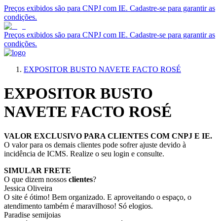
Preços exibidos são para CNPJ com IE. Cadastre-se para garantir as
condições.
Preços exibidos são para CNPJ com IE. Cadastre-se para garantir as
condições.
EXPOSITOR BUSTO NAVETE FACTO ROSÉ
EXPOSITOR BUSTO
NAVETE FACTO ROSÉ
VALOR EXCLUSIVO PARA CLIENTES COM CNPJ E IE.
O valor para os demais clientes pode sofrer ajuste devido à
incidência de ICMS. Realize o seu login e consulte.
SIMULAR FRETE
O que dizem nossos
clientes
?
Jessica Oliveira
O site é ótimo! Bem organizado. E aproveitando o espaço, o
atendimento também é maravilhoso! Só elogios.
Paradise semijoias