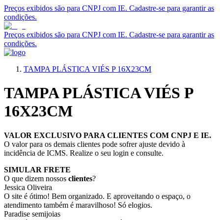
Preços exibidos são para CNPJ com IE. Cadastre-se para garantir as
condições.
Preços exibidos são para CNPJ com IE. Cadastre-se para garantir as
condições.
TAMPA PLÁSTICA VIÉS P 16X23CM
TAMPA PLÁSTICA VIÉS P
16X23CM
VALOR EXCLUSIVO PARA CLIENTES COM CNPJ E IE.
O valor para os demais clientes pode sofrer ajuste devido à
incidência de ICMS. Realize o seu login e consulte.
SIMULAR FRETE
O que dizem nossos
clientes
?
Jessica Oliveira
O site é ótimo! Bem organizado. E aproveitando o espaço, o
atendimento também é maravilhoso! Só elogios.
Paradise semijoias