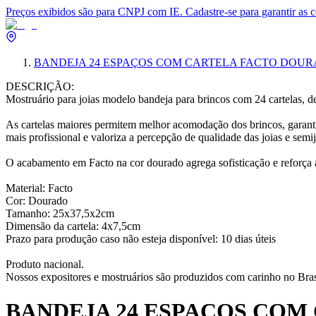
Preços exibidos são para CNPJ com IE. Cadastre-se para garantir as 
BANDEJA 24 ESPAÇOS COM CARTELA FACTO DOUR
DESCRIÇÃO:
Mostruário para joias modelo bandeja para brincos com 24 cartelas, d
As cartelas maiores permitem melhor acomodação dos brincos, garantin
mais profissional e valoriza a percepção de qualidade das joias e semij
O acabamento em Facto na cor dourado agrega sofisticação e reforça a 
Material: Facto
Cor: Dourado
Tamanho: 25x37,5x2cm
Dimensão da cartela: 4x7,5cm
Prazo para produção caso não esteja disponível: 10 dias úteis
Produto nacional.
Nossos expositores e mostruários são produzidos com carinho no Bras
BANDEJA 24 ESPAÇOS COM