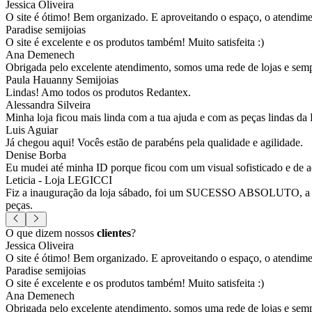
Jessica Oliveira
O site é ótimo! Bem organizado. E aproveitando o espaço, o atendim
Paradise semijoias
O site é excelente e os produtos também! Muito satisfeita :)
Ana Demenech
Obrigada pelo excelente atendimento, somos uma rede de lojas e sempr
Paula Hauanny Semijoias
Lindas! Amo todos os produtos Redantex.
Alessandra Silveira
Minha loja ficou mais linda com a tua ajuda e com as peças lindas da
Luis Aguiar
Já chegou aqui! Vocês estão de parabéns pela qualidade e agilidade.
Denise Borba
Eu mudei até minha ID porque ficou com um visual sofisticado e de a
Leticia - Loja LEGICCI
Fiz a inauguração da loja sábado, foi um SUCESSO ABSOLUTO, a vitr
peças.
O que dizem nossos
clientes
?
Jessica Oliveira
O site é ótimo! Bem organizado. E aproveitando o espaço, o atendim
Paradise semijoias
O site é excelente e os produtos também! Muito satisfeita :)
Ana Demenech
Obrigada pelo excelente atendimento, somos uma rede de lojas e sempr