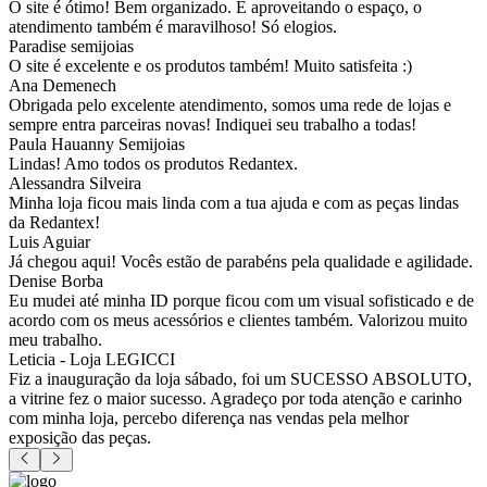
O site é ótimo! Bem organizado. E aproveitando o espaço, o
atendimento também é maravilhoso! Só elogios.
Paradise semijoias
O site é excelente e os produtos também! Muito satisfeita :)
Ana Demenech
Obrigada pelo excelente atendimento, somos uma rede de lojas e
sempre entra parceiras novas! Indiquei seu trabalho a todas!
Paula Hauanny Semijoias
Lindas! Amo todos os produtos Redantex.
Alessandra Silveira
Minha loja ficou mais linda com a tua ajuda e com as peças lindas
da Redantex!
Luis Aguiar
Já chegou aqui! Vocês estão de parabéns pela qualidade e agilidade.
Denise Borba
Eu mudei até minha ID porque ficou com um visual sofisticado e de
acordo com os meus acessórios e clientes também. Valorizou muito
meu trabalho.
Leticia - Loja LEGICCI
Fiz a inauguração da loja sábado, foi um SUCESSO ABSOLUTO,
a vitrine fez o maior sucesso. Agradeço por toda atenção e carinho
com minha loja, percebo diferença nas vendas pela melhor
exposição das peças.