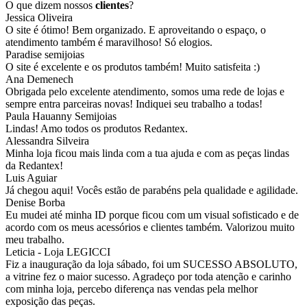
O que dizem nossos
clientes
?
Jessica Oliveira
O site é ótimo! Bem organizado. E aproveitando o espaço, o
atendimento também é maravilhoso! Só elogios.
Paradise semijoias
O site é excelente e os produtos também! Muito satisfeita :)
Ana Demenech
Obrigada pelo excelente atendimento, somos uma rede de lojas e
sempre entra parceiras novas! Indiquei seu trabalho a todas!
Paula Hauanny Semijoias
Lindas! Amo todos os produtos Redantex.
Alessandra Silveira
Minha loja ficou mais linda com a tua ajuda e com as peças lindas
da Redantex!
Luis Aguiar
Já chegou aqui! Vocês estão de parabéns pela qualidade e agilidade.
Denise Borba
Eu mudei até minha ID porque ficou com um visual sofisticado e de
acordo com os meus acessórios e clientes também. Valorizou muito
meu trabalho.
Leticia - Loja LEGICCI
Fiz a inauguração da loja sábado, foi um SUCESSO ABSOLUTO,
a vitrine fez o maior sucesso. Agradeço por toda atenção e carinho
com minha loja, percebo diferença nas vendas pela melhor
exposição das peças.