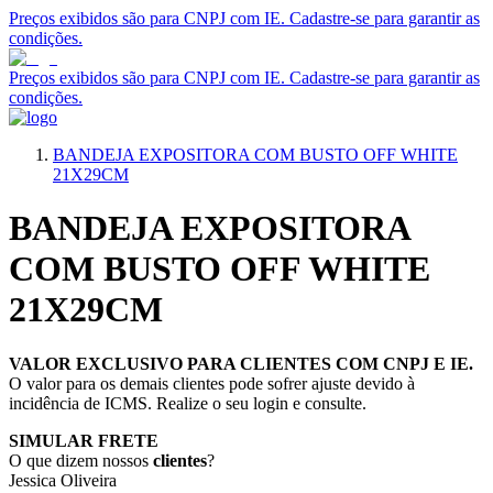
Preços exibidos são para CNPJ com IE. Cadastre-se para garantir as
condições.
Preços exibidos são para CNPJ com IE. Cadastre-se para garantir as
condições.
BANDEJA EXPOSITORA COM BUSTO OFF WHITE
21X29CM
BANDEJA EXPOSITORA
COM BUSTO OFF WHITE
21X29CM
VALOR EXCLUSIVO PARA CLIENTES COM CNPJ E IE.
O valor para os demais clientes pode sofrer ajuste devido à
incidência de ICMS. Realize o seu login e consulte.
SIMULAR FRETE
O que dizem nossos
clientes
?
Jessica Oliveira