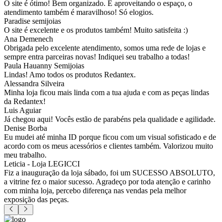
O site é ótimo! Bem organizado. E aproveitando o espaço, o
atendimento também é maravilhoso! Só elogios.
Paradise semijoias
O site é excelente e os produtos também! Muito satisfeita :)
Ana Demenech
Obrigada pelo excelente atendimento, somos uma rede de lojas e
sempre entra parceiras novas! Indiquei seu trabalho a todas!
Paula Hauanny Semijoias
Lindas! Amo todos os produtos Redantex.
Alessandra Silveira
Minha loja ficou mais linda com a tua ajuda e com as peças lindas
da Redantex!
Luis Aguiar
Já chegou aqui! Vocês estão de parabéns pela qualidade e agilidade.
Denise Borba
Eu mudei até minha ID porque ficou com um visual sofisticado e de
acordo com os meus acessórios e clientes também. Valorizou muito
meu trabalho.
Leticia - Loja LEGICCI
Fiz a inauguração da loja sábado, foi um SUCESSO ABSOLUTO,
a vitrine fez o maior sucesso. Agradeço por toda atenção e carinho
com minha loja, percebo diferença nas vendas pela melhor
exposição das peças.