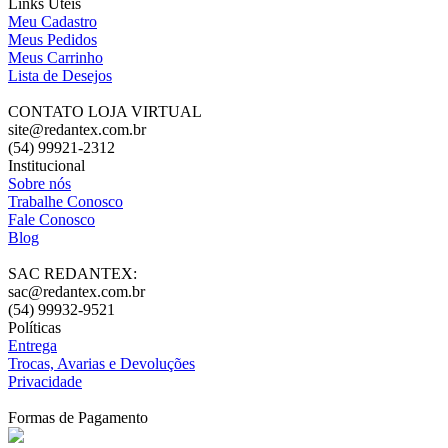
Links Úteis
Meu Cadastro
Meus Pedidos
Meus Carrinho
Lista de Desejos
CONTATO LOJA VIRTUAL
site@redantex.com.br
(54) 99921-2312
Institucional
Sobre nós
Trabalhe Conosco
Fale Conosco
Blog
SAC REDANTEX:
sac@redantex.com.br
(54) 99932-9521
Políticas
Entrega
Trocas, Avarias e Devoluções
Privacidade
Formas de Pagamento