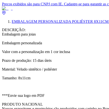
Preços exibidos são para CNPJ com IE. Cadastre-se para garantir as 
EMBALAGEM PERSONALIZADA POLIÉSTER 8X11CM VA
DESCRIÇÃO:
Embalagem para joias
Embalagem personalizada
Valor com a personalização em 1 cor inclusa
Prazo de produção: 15 dias úteis
Material: Veludo sintético / poliéster
Tamanho: 8x11cm
***Envie sua logo em PDF
PRODUTO NACIONAL
Nossos expositores e mostruários são produzidos com carinho no Bras