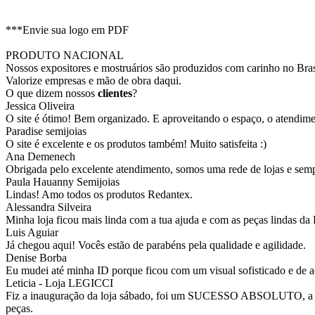
***Envie sua logo em PDF
PRODUTO NACIONAL
Nossos expositores e mostruários são produzidos com carinho no Bras
Valorize empresas e mão de obra daqui.
O que dizem nossos
clientes
?
Jessica Oliveira
O site é ótimo! Bem organizado. E aproveitando o espaço, o atendim
Paradise semijoias
O site é excelente e os produtos também! Muito satisfeita :)
Ana Demenech
Obrigada pelo excelente atendimento, somos uma rede de lojas e sempr
Paula Hauanny Semijoias
Lindas! Amo todos os produtos Redantex.
Alessandra Silveira
Minha loja ficou mais linda com a tua ajuda e com as peças lindas da
Luis Aguiar
Já chegou aqui! Vocês estão de parabéns pela qualidade e agilidade.
Denise Borba
Eu mudei até minha ID porque ficou com um visual sofisticado e de a
Leticia - Loja LEGICCI
Fiz a inauguração da loja sábado, foi um SUCESSO ABSOLUTO, a vitr
peças.