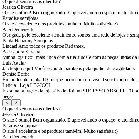
O que dizem nossos
clientes
?
Jessica Oliveira
O site é ótimo! Bem organizado. E aproveitando o espaço, o atendim
Paradise semijoias
O site é excelente e os produtos também! Muito satisfeita :)
Ana Demenech
Obrigada pelo excelente atendimento, somos uma rede de lojas e sempr
Paula Hauanny Semijoias
Lindas! Amo todos os produtos Redantex.
Alessandra Silveira
Minha loja ficou mais linda com a tua ajuda e com as peças lindas da
Luis Aguiar
Já chegou aqui! Vocês estão de parabéns pela qualidade e agilidade.
Denise Borba
Eu mudei até minha ID porque ficou com um visual sofisticado e de a
Leticia - Loja LEGICCI
Fiz a inauguração da loja sábado, foi um SUCESSO ABSOLUTO, a vitr
peças.
O que dizem nossos
clientes
?
Jessica Oliveira
O site é ótimo! Bem organizado. E aproveitando o espaço, o atendim
Paradise semijoias
O site é excelente e os produtos também! Muito satisfeita :)
Ana Demenech