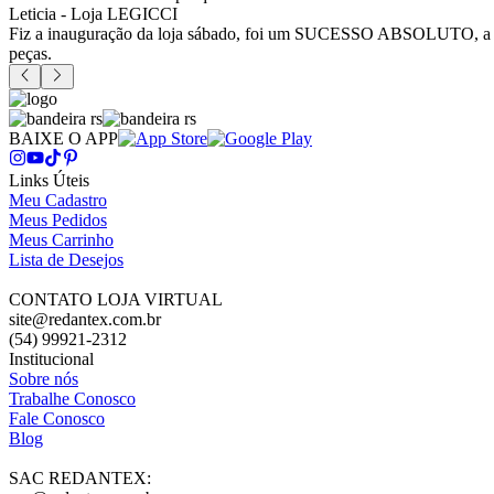
Leticia - Loja LEGICCI
Fiz a inauguração da loja sábado, foi um SUCESSO ABSOLUTO, a vitr
peças.
BAIXE O APP
Links Úteis
Meu Cadastro
Meus Pedidos
Meus Carrinho
Lista de Desejos
CONTATO LOJA VIRTUAL
site@redantex.com.br
(54) 99921-2312
Institucional
Sobre nós
Trabalhe Conosco
Fale Conosco
Blog
SAC REDANTEX: