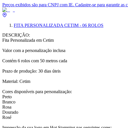
Preços exibidos são para CNPJ com IE. Cadastre-se para garantir as 
FITA PERSONALIZADA CETIM - 06 ROLOS
DESCRIÇÃO:
Fita Personalizada em Cetim
Valor com a personalização inclusa
Contém 6 rolos com 50 metros cada
Prazo de produção: 30 dias úteis
Material: Cetim
Cores disponíveis para personalização:
Preto
Branco
Rosa
Dourado
Rosé
Impressão da sua logo em Hot Stamping nas seguintes cores: