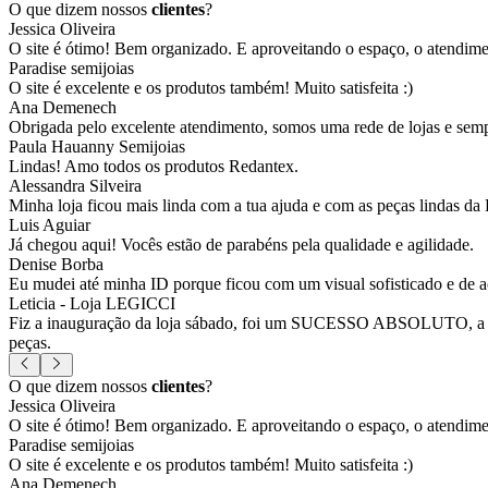
O que dizem nossos
clientes
?
Jessica Oliveira
O site é ótimo! Bem organizado. E aproveitando o espaço, o atendim
Paradise semijoias
O site é excelente e os produtos também! Muito satisfeita :)
Ana Demenech
Obrigada pelo excelente atendimento, somos uma rede de lojas e sempr
Paula Hauanny Semijoias
Lindas! Amo todos os produtos Redantex.
Alessandra Silveira
Minha loja ficou mais linda com a tua ajuda e com as peças lindas da
Luis Aguiar
Já chegou aqui! Vocês estão de parabéns pela qualidade e agilidade.
Denise Borba
Eu mudei até minha ID porque ficou com um visual sofisticado e de a
Leticia - Loja LEGICCI
Fiz a inauguração da loja sábado, foi um SUCESSO ABSOLUTO, a vitr
peças.
O que dizem nossos
clientes
?
Jessica Oliveira
O site é ótimo! Bem organizado. E aproveitando o espaço, o atendim
Paradise semijoias
O site é excelente e os produtos também! Muito satisfeita :)
Ana Demenech