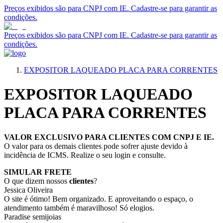
Preços exibidos são para CNPJ com IE. Cadastre-se para garantir as
condições.
Preços exibidos são para CNPJ com IE. Cadastre-se para garantir as
condições.
EXPOSITOR LAQUEADO PLACA PARA CORRENTES
EXPOSITOR LAQUEADO
PLACA PARA CORRENTES
VALOR EXCLUSIVO PARA CLIENTES COM CNPJ E IE.
O valor para os demais clientes pode sofrer ajuste devido à
incidência de ICMS. Realize o seu login e consulte.
SIMULAR FRETE
O que dizem nossos
clientes
?
Jessica Oliveira
O site é ótimo! Bem organizado. E aproveitando o espaço, o
atendimento também é maravilhoso! Só elogios.
Paradise semijoias