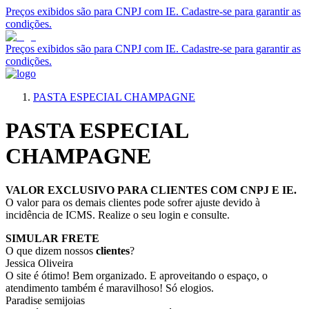
Preços exibidos são para CNPJ com IE. Cadastre-se para garantir as
condições.
Preços exibidos são para CNPJ com IE. Cadastre-se para garantir as
condições.
PASTA ESPECIAL CHAMPAGNE
PASTA ESPECIAL
CHAMPAGNE
VALOR EXCLUSIVO PARA CLIENTES COM CNPJ E IE.
O valor para os demais clientes pode sofrer ajuste devido à
incidência de ICMS. Realize o seu login e consulte.
SIMULAR FRETE
O que dizem nossos
clientes
?
Jessica Oliveira
O site é ótimo! Bem organizado. E aproveitando o espaço, o
atendimento também é maravilhoso! Só elogios.
Paradise semijoias