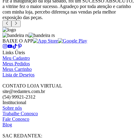
Fiz a inauguração da loja sábado, foi um SUCESSO ABSOLUTO,
a vitrine fez o maior sucesso. Agradeço por toda atenção e carinho
com minha loja, percebo diferença nas vendas pela melhor
exposição das peças.
BAIXE O APP
Links Úteis
Meu Cadastro
Meus Pedidos
Meus Carrinho
Lista de Desejos
CONTATO LOJA VIRTUAL
site@redantex.com.br
(54) 99921-2312
Institucional
Sobre nós
Trabalhe Conosco
Fale Conosco
Blog
SAC REDANTEX: