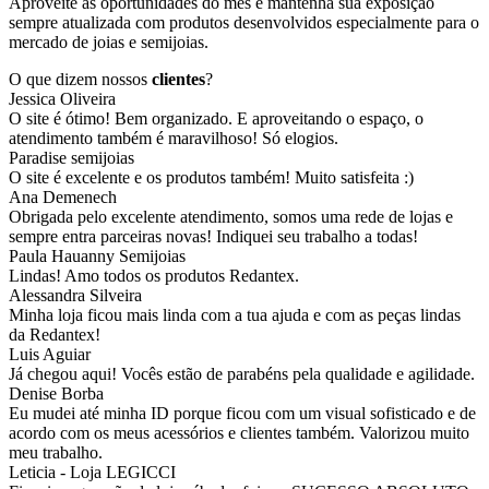
Aproveite as oportunidades do mês e mantenha sua exposição
sempre atualizada com produtos desenvolvidos especialmente para o
mercado de joias e semijoias.
O que dizem nossos
clientes
?
Jessica Oliveira
O site é ótimo! Bem organizado. E aproveitando o espaço, o
atendimento também é maravilhoso! Só elogios.
Paradise semijoias
O site é excelente e os produtos também! Muito satisfeita :)
Ana Demenech
Obrigada pelo excelente atendimento, somos uma rede de lojas e
sempre entra parceiras novas! Indiquei seu trabalho a todas!
Paula Hauanny Semijoias
Lindas! Amo todos os produtos Redantex.
Alessandra Silveira
Minha loja ficou mais linda com a tua ajuda e com as peças lindas
da Redantex!
Luis Aguiar
Já chegou aqui! Vocês estão de parabéns pela qualidade e agilidade.
Denise Borba
Eu mudei até minha ID porque ficou com um visual sofisticado e de
acordo com os meus acessórios e clientes também. Valorizou muito
meu trabalho.
Leticia - Loja LEGICCI