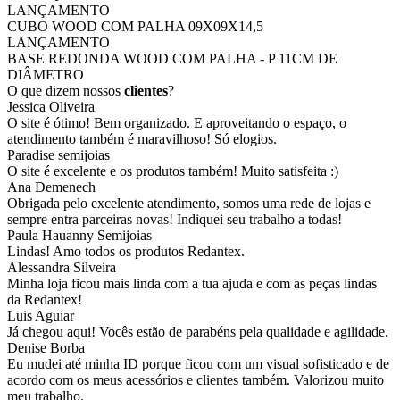
LANÇAMENTO
CUBO WOOD COM PALHA 09X09X14,5
LANÇAMENTO
BASE REDONDA WOOD COM PALHA - P 11CM DE
DIÂMETRO
O que dizem nossos
clientes
?
Jessica Oliveira
O site é ótimo! Bem organizado. E aproveitando o espaço, o
atendimento também é maravilhoso! Só elogios.
Paradise semijoias
O site é excelente e os produtos também! Muito satisfeita :)
Ana Demenech
Obrigada pelo excelente atendimento, somos uma rede de lojas e
sempre entra parceiras novas! Indiquei seu trabalho a todas!
Paula Hauanny Semijoias
Lindas! Amo todos os produtos Redantex.
Alessandra Silveira
Minha loja ficou mais linda com a tua ajuda e com as peças lindas
da Redantex!
Luis Aguiar
Já chegou aqui! Vocês estão de parabéns pela qualidade e agilidade.
Denise Borba
Eu mudei até minha ID porque ficou com um visual sofisticado e de
acordo com os meus acessórios e clientes também. Valorizou muito
meu trabalho.