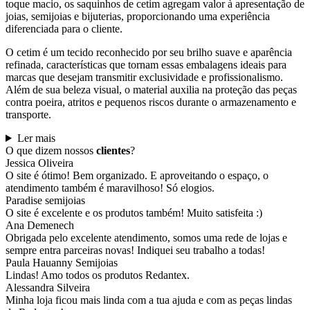
toque macio, os saquinhos de cetim agregam valor à apresentação de
joias, semijoias e bijuterias, proporcionando uma experiência
diferenciada para o cliente.
O cetim é um tecido reconhecido por seu brilho suave e aparência
refinada, características que tornam essas embalagens ideais para
marcas que desejam transmitir exclusividade e profissionalismo.
Além de sua beleza visual, o material auxilia na proteção das peças
contra poeira, atritos e pequenos riscos durante o armazenamento e
transporte.
Ler mais
O que dizem nossos
clientes
?
Jessica Oliveira
O site é ótimo! Bem organizado. E aproveitando o espaço, o
atendimento também é maravilhoso! Só elogios.
Paradise semijoias
O site é excelente e os produtos também! Muito satisfeita :)
Ana Demenech
Obrigada pelo excelente atendimento, somos uma rede de lojas e
sempre entra parceiras novas! Indiquei seu trabalho a todas!
Paula Hauanny Semijoias
Lindas! Amo todos os produtos Redantex.
Alessandra Silveira
Minha loja ficou mais linda com a tua ajuda e com as peças lindas