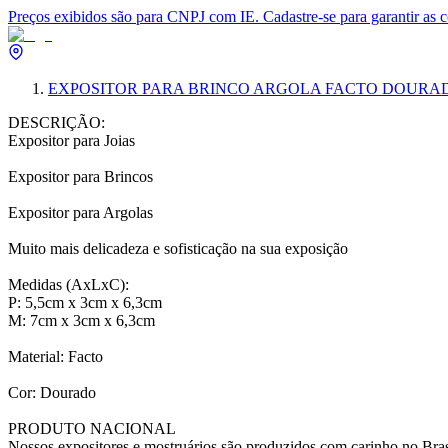
Preços exibidos são para CNPJ com IE. Cadastre-se para garantir as 
EXPOSITOR PARA BRINCO ARGOLA FACTO DOURA
DESCRIÇÃO:
Expositor para Joias
Expositor para Brincos
Expositor para Argolas
Muito mais delicadeza e sofisticação na sua exposição
Medidas (AxLxC):
P: 5,5cm x 3cm x 6,3cm
M: 7cm x 3cm x 6,3cm
Material: Facto
Cor: Dourado
PRODUTO NACIONAL
Nossos expositores e mostruários são produzidos com carinho no Bras