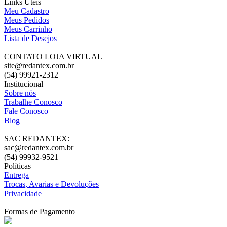
Links Úteis
Meu Cadastro
Meus Pedidos
Meus Carrinho
Lista de Desejos
CONTATO LOJA VIRTUAL
site@redantex.com.br
(54) 99921-2312
Institucional
Sobre nós
Trabalhe Conosco
Fale Conosco
Blog
SAC REDANTEX:
sac@redantex.com.br
(54) 99932-9521
Políticas
Entrega
Trocas, Avarias e Devoluções
Privacidade
Formas de Pagamento