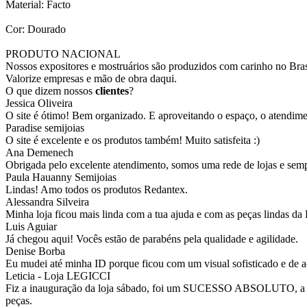
Material: Facto
Cor: Dourado
PRODUTO NACIONAL
Nossos expositores e mostruários são produzidos com carinho no Bras
Valorize empresas e mão de obra daqui.
O que dizem nossos
clientes
?
Jessica Oliveira
O site é ótimo! Bem organizado. E aproveitando o espaço, o atendim
Paradise semijoias
O site é excelente e os produtos também! Muito satisfeita :)
Ana Demenech
Obrigada pelo excelente atendimento, somos uma rede de lojas e sempr
Paula Hauanny Semijoias
Lindas! Amo todos os produtos Redantex.
Alessandra Silveira
Minha loja ficou mais linda com a tua ajuda e com as peças lindas da
Luis Aguiar
Já chegou aqui! Vocês estão de parabéns pela qualidade e agilidade.
Denise Borba
Eu mudei até minha ID porque ficou com um visual sofisticado e de a
Leticia - Loja LEGICCI
Fiz a inauguração da loja sábado, foi um SUCESSO ABSOLUTO, a vitr
peças.