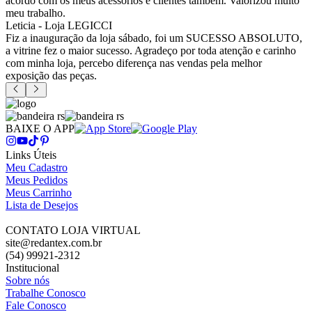
acordo com os meus acessórios e clientes também. Valorizou muito
meu trabalho.
Leticia - Loja LEGICCI
Fiz a inauguração da loja sábado, foi um SUCESSO ABSOLUTO,
a vitrine fez o maior sucesso. Agradeço por toda atenção e carinho
com minha loja, percebo diferença nas vendas pela melhor
exposição das peças.
BAIXE O APP
Links Úteis
Meu Cadastro
Meus Pedidos
Meus Carrinho
Lista de Desejos
CONTATO LOJA VIRTUAL
site@redantex.com.br
(54) 99921-2312
Institucional
Sobre nós
Trabalhe Conosco
Fale Conosco