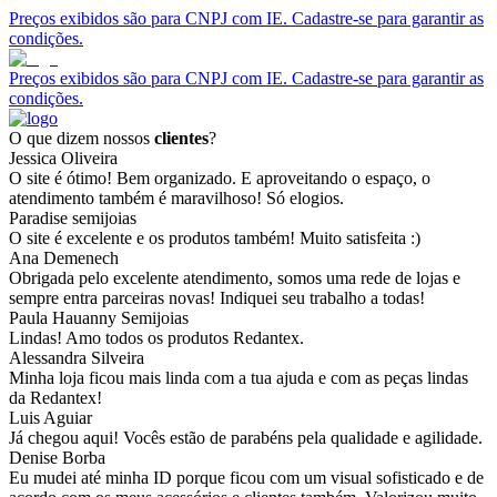
Preços exibidos são para CNPJ com IE. Cadastre-se para garantir as
condições.
Preços exibidos são para CNPJ com IE. Cadastre-se para garantir as
condições.
O que dizem nossos
clientes
?
Jessica Oliveira
O site é ótimo! Bem organizado. E aproveitando o espaço, o
atendimento também é maravilhoso! Só elogios.
Paradise semijoias
O site é excelente e os produtos também! Muito satisfeita :)
Ana Demenech
Obrigada pelo excelente atendimento, somos uma rede de lojas e
sempre entra parceiras novas! Indiquei seu trabalho a todas!
Paula Hauanny Semijoias
Lindas! Amo todos os produtos Redantex.
Alessandra Silveira
Minha loja ficou mais linda com a tua ajuda e com as peças lindas
da Redantex!
Luis Aguiar
Já chegou aqui! Vocês estão de parabéns pela qualidade e agilidade.
Denise Borba
Eu mudei até minha ID porque ficou com um visual sofisticado e de