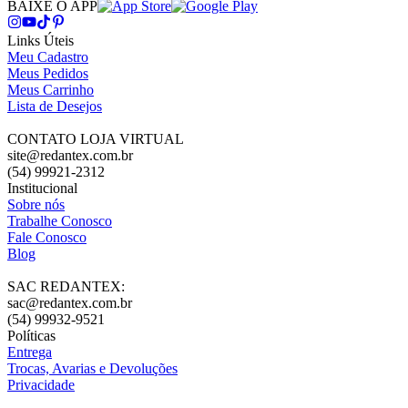
BAIXE O APP
Links Úteis
Meu Cadastro
Meus Pedidos
Meus Carrinho
Lista de Desejos
CONTATO LOJA VIRTUAL
site@redantex.com.br
(54) 99921-2312
Institucional
Sobre nós
Trabalhe Conosco
Fale Conosco
Blog
SAC REDANTEX:
sac@redantex.com.br
(54) 99932-9521
Políticas
Entrega
Trocas, Avarias e Devoluções
Privacidade