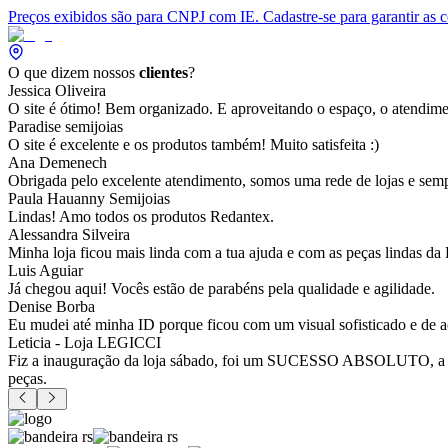
Preços exibidos são para CNPJ com IE. Cadastre-se para garantir as 
O que dizem nossos
clientes
?
Jessica Oliveira
O site é ótimo! Bem organizado. E aproveitando o espaço, o atendim
Paradise semijoias
O site é excelente e os produtos também! Muito satisfeita :)
Ana Demenech
Obrigada pelo excelente atendimento, somos uma rede de lojas e sempr
Paula Hauanny Semijoias
Lindas! Amo todos os produtos Redantex.
Alessandra Silveira
Minha loja ficou mais linda com a tua ajuda e com as peças lindas da
Luis Aguiar
Já chegou aqui! Vocês estão de parabéns pela qualidade e agilidade.
Denise Borba
Eu mudei até minha ID porque ficou com um visual sofisticado e de a
Leticia - Loja LEGICCI
Fiz a inauguração da loja sábado, foi um SUCESSO ABSOLUTO, a vitr
peças.